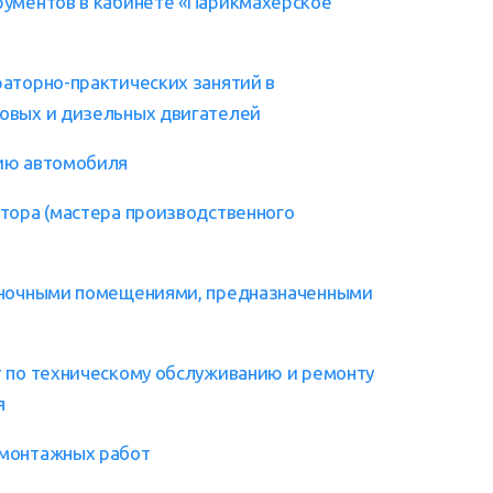
рументов в кабинете «Парикмахерское
аторно-практических занятий в
овых и дизельных двигателей
нию автомобиля
тора (мастера производственного
ояночными помещениями, предназначенными
т по техническому обслуживанию и ремонту
я
омонтажных работ