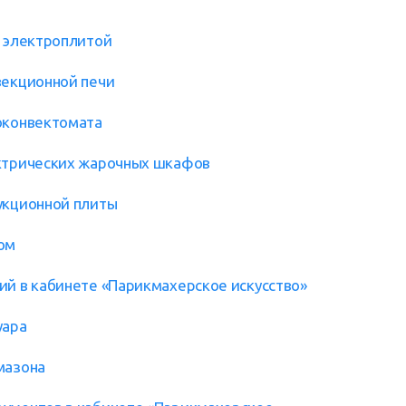
й электроплитой
векционной печи
роконвектомата
ектрических жарочных шкафов
укционной плиты
ом
ий в кабинете «Парикмахерское искусство»
уара
мазона