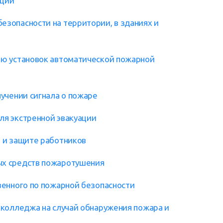
кции
зопасности на территории, в зданиях и
ию установок автоматической пожарной
учении сигнала о пожаре
я экстренной эвакуации
 и защите работников
ых средств пожаротушения
венного по пожарной безопасности
 колледжа на случай обнаружения пожара и