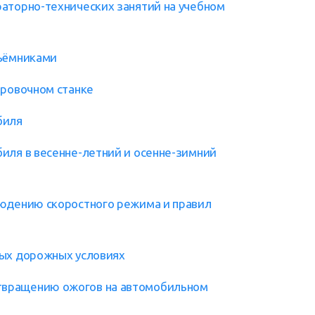
аторно-технических занятий на учебном
дъёмниками
ировочном станке
биля
иля в весенне-летний и осенне-зимний
людению скоростного режима и правил
ных дорожных условиях
твращению ожогов на автомобильном