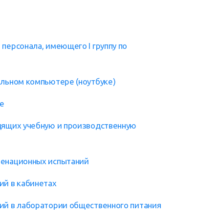
персонала, имеющего I группу по
альном компьютере (ноутбуке)
се
одящих учебную и производственную
менационных испытаний
ий в кабинетах
ий в лаборатории общественного питания