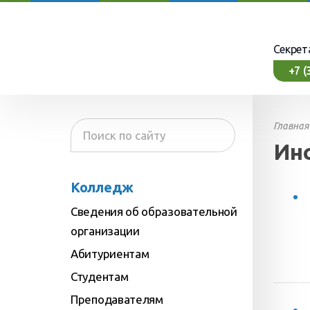
Секрет
+7 (
Главная
Инс
Колледж
Сведения об образовательной
организации
Абитуриентам
 управления образовательной
приема
Студентам
фессии
о распорядка
Преподавателям