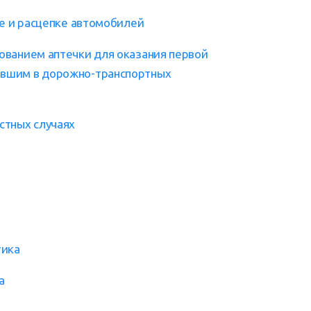
ке и расцепке автомобилей
ованием аптечки для оказания первой
авшим в дорожно-транспортных
стных случаях
в
тика
а