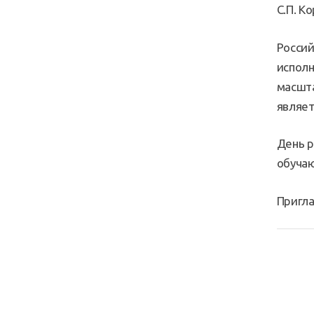
С.П. К
Россий
исполн
масшта
являет
День р
обучаю
Пригла