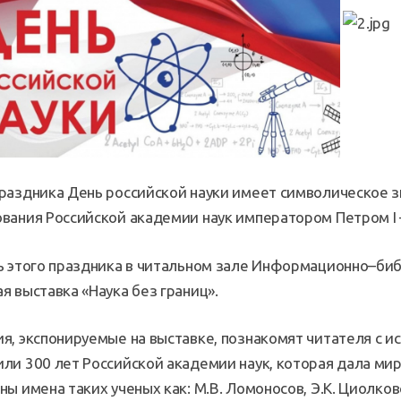
раздника День российской науки имеет символическое з
вания Российской академии наук императором Петром I 
ь этого праздника в читальном зале Информационно–б
я выставка «Наука без границ».
я, экспонируемые на выставке, познакомят читателя с и
ли 300 лет Российской академии наук, которая дала мир
ны имена таких ученых как: М.В. Ломоносов, Э.К. Циолковс