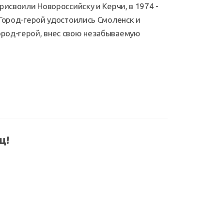
присвоили Новороссийску и Керчи, в 1974 -
я Город-герой удостоились Смоленск и
Город-герой, внес свою незабываемую
ц!