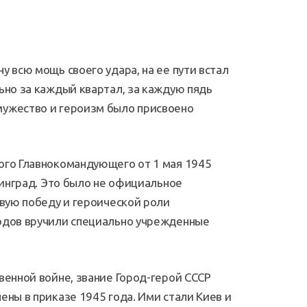
 всю мощь своего удара, на ее пути встал
ьно за каждый квартал, за каждую пядь
мужество и героизм было присвоено
ого Главнокомандующего от 1 мая 1945
линград. Это было не официальное
овую победу и героической роли
родов вручили специально учрежденные
венной войне, звание Город-герой СССР
ены в приказе 1945 года. Ими стали Киев и