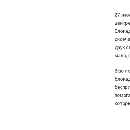
27 ян
центре
Блокад
оконча
двух с
мало, 
Всю ис
блокад
беспри
помога
которы