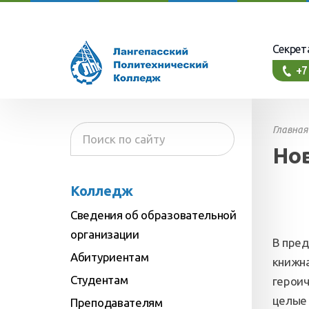
Секрет
+7
Главная
Но
Колледж
Сведения об образовательной
организации
В пре
Абитуриентам
книжна
 управления образовательной
приема
Студентам
героич
целые 
фессии
о распорядка
Преподавателям