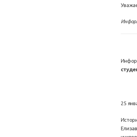
Уважае
Инфор
Инфор
студе
25 янв
Истори
Елизав
универ