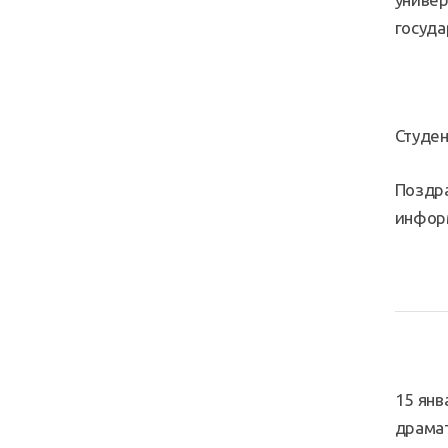
госуда
Студен
Поздра
инфор
15 янв
драмат