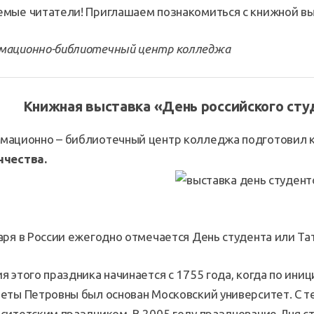
мые читатели! Приглашаем познакомиться с книжной вы
мационно-библиотечный центр колледжа
Книжная выставка «День российского сту
мационно – библиотечный центр колледжа подготовил 
нчества.
аря в России ежегодно отмечается День студента или Та
я этого праздника начинается с 1755 года, когда по ин
еты Петровны был основан Московский университет. С те
ситетским праздником. В 2005 году празднование Дня с