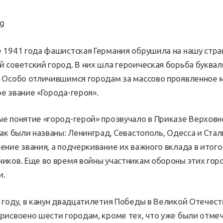
 1941 года фашистская Германия обрушила на нашу страну
 советский город. В них шла героическая борьба буквал
 Особо отличившимся городам за массово проявленное 
е звание «Города-героя».
е понятие «город-герой» прозвучало в Приказе Верховн
Так были названы: Ленинград, Севастополь, Одесса и Ста
ение звания, а подчеркивание их важного вклада в итог
иков. Еще во время войны участникам обороны этих го
и.
 году, в канун двадцатилетия Победы в Великой Отечест
рисвоено шести городам, кроме тех, что уже были отмеч