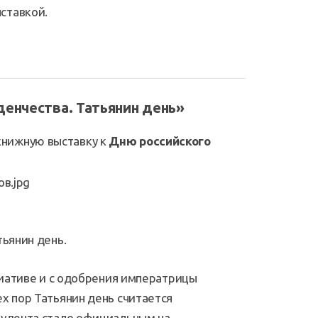
ставкой.
денчества. Татьянин день»
книжную выставку к
Дню российского
тьянин день.
ициативе и с одобрения императрицы
х пор Татьянин день считается
тудента стало официальным на