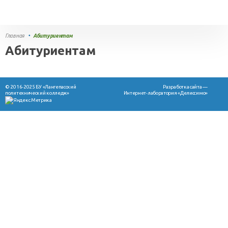
Главная
•
Абитуриентам
Абитуриентам
© 2016-2025 БУ «Лангепасский
Разработка сайта —
политехнический колледж»
Интернет-лаборатория «Делиссимо»