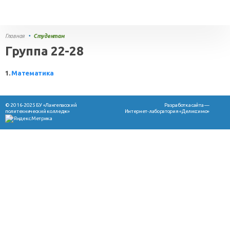
Главная
•
Студентам
Группа 22-28
1.
Математика
© 2016-2025 БУ «Лангепасский
Разработка сайта —
политехнический колледж»
Интернет-лаборатория «Делиссимо»